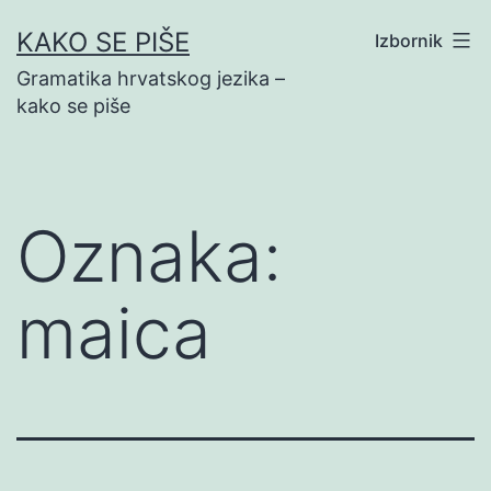
Preskoči
KAKO SE PIŠE
Izbornik
na
Gramatika hrvatskog jezika –
sadržaj
kako se piše
Oznaka:
maica