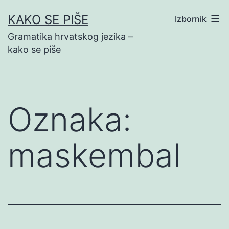
Preskoči
KAKO SE PIŠE
Izbornik
na
Gramatika hrvatskog jezika –
sadržaj
kako se piše
Oznaka:
maskembal