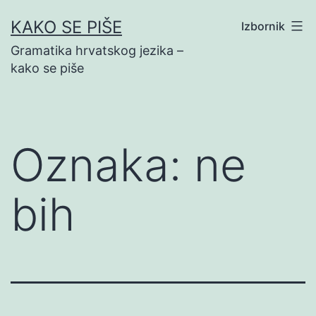
Preskoči
KAKO SE PIŠE
Izbornik
na
Gramatika hrvatskog jezika –
sadržaj
kako se piše
Oznaka:
ne
bih