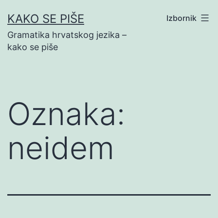
Preskoči
KAKO SE PIŠE
Izbornik
na
Gramatika hrvatskog jezika –
sadržaj
kako se piše
Oznaka:
neidem