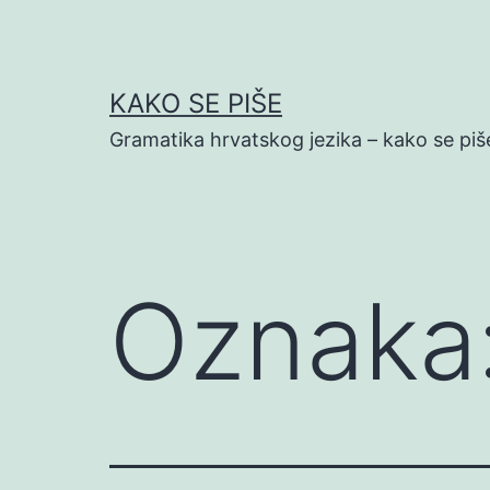
Preskoči
na
sadržaj
KAKO SE PIŠE
Gramatika hrvatskog jezika – kako se piš
Oznaka