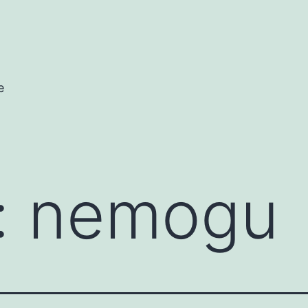
e
:
nemogu