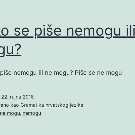
o se piše nemogu il
gu?
piše nemogu ili ne mogu? Piše se ne mogu
o
22. rujna 2016.
irano kao
Gramatika hrvatskog jezika
ne mogu
,
nemogu