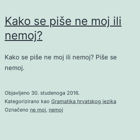
Kako se piše ne moj ili
nemoj?
Kako se piše ne moj ili nemoj? Piše se
nemoj.
Objavljeno
30. studenoga 2016.
Kategorizirano kao
Gramatika hrvatskog jezika
Označeno
ne moj
,
nemoj