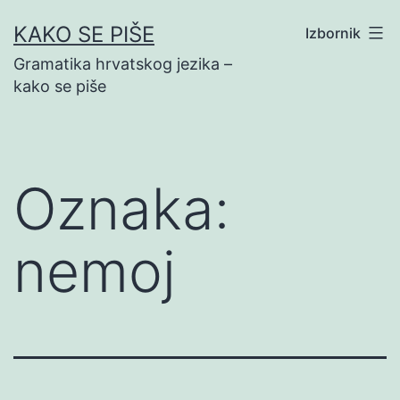
Preskoči
KAKO SE PIŠE
Izbornik
na
Gramatika hrvatskog jezika –
sadržaj
kako se piše
Oznaka:
nemoj