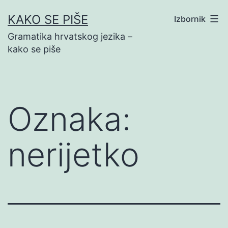
Preskoči
KAKO SE PIŠE
Izbornik
na
Gramatika hrvatskog jezika –
sadržaj
kako se piše
Oznaka:
nerijetko