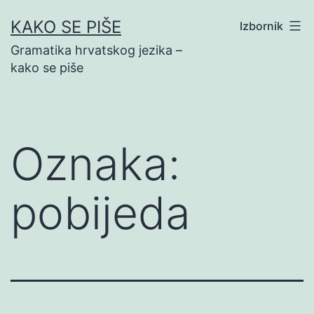
Preskoči
KAKO SE PIŠE
Izbornik
na
Gramatika hrvatskog jezika –
sadržaj
kako se piše
Oznaka:
pobijeda