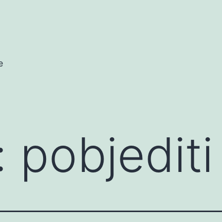
e
:
pobjediti