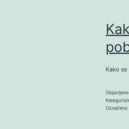
Kak
pob
Kako se p
Objavljen
Kategoriz
Označeno