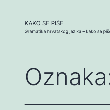
Preskoči
na
sadržaj
KAKO SE PIŠE
Gramatika hrvatskog jezika – kako se piš
Oznaka