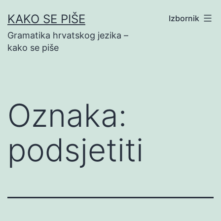
Preskoči
KAKO SE PIŠE
Izbornik
na
Gramatika hrvatskog jezika –
sadržaj
kako se piše
Oznaka:
podsjetiti