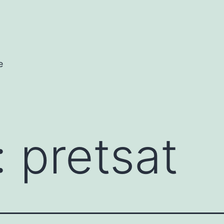
e
:
pretsat