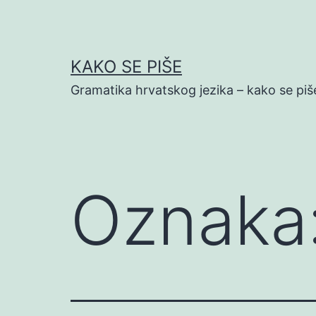
Preskoči
na
sadržaj
KAKO SE PIŠE
Gramatika hrvatskog jezika – kako se piš
Oznaka