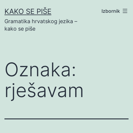
Preskoči
KAKO SE PIŠE
Izbornik
na
Gramatika hrvatskog jezika –
sadržaj
kako se piše
Oznaka:
rješavam