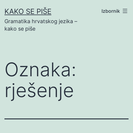
Preskoči
KAKO SE PIŠE
Izbornik
na
Gramatika hrvatskog jezika –
sadržaj
kako se piše
Oznaka:
rješenje