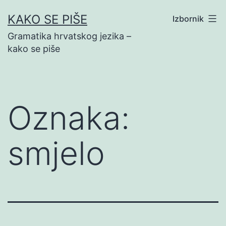
Preskoči
KAKO SE PIŠE
Izbornik
na
Gramatika hrvatskog jezika –
sadržaj
kako se piše
Oznaka:
smjelo