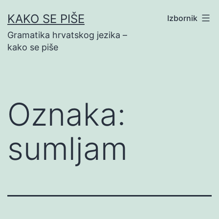
Preskoči
KAKO SE PIŠE
Izbornik
na
Gramatika hrvatskog jezika –
sadržaj
kako se piše
Oznaka:
sumljam