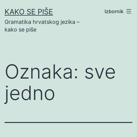
Preskoči
KAKO SE PIŠE
Izbornik
na
Gramatika hrvatskog jezika –
sadržaj
kako se piše
Oznaka:
sve
jedno