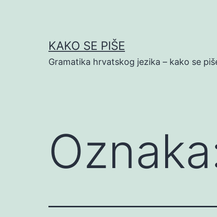
Preskoči
na
sadržaj
KAKO SE PIŠE
Gramatika hrvatskog jezika – kako se piš
Oznaka