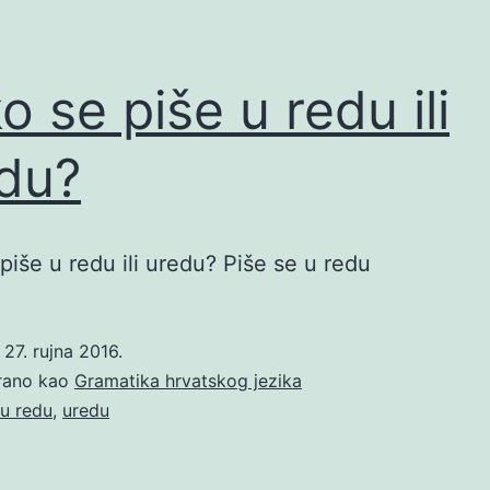
o se piše u redu ili
du?
piše u redu ili uredu? Piše se u redu
o
27. rujna 2016.
irano kao
Gramatika hrvatskog jezika
u redu
,
uredu