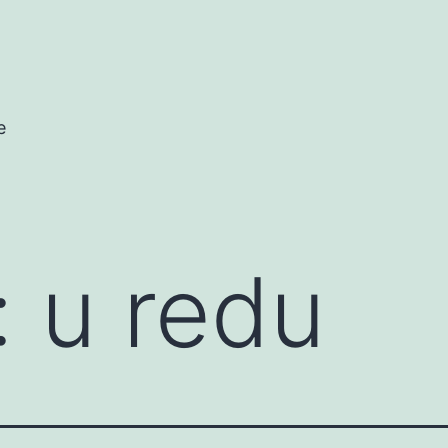
e
:
u redu