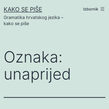
Preskoči
KAKO SE PIŠE
Izbornik
na
Gramatika hrvatskog jezika –
sadržaj
kako se piše
Oznaka:
unaprijed