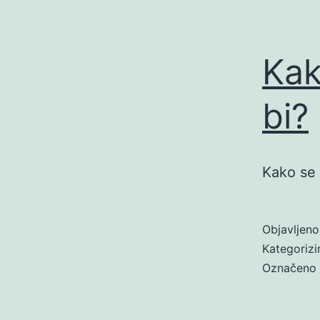
Kako
bi?
Kako se p
Objavljen
Kategoriz
Označeno