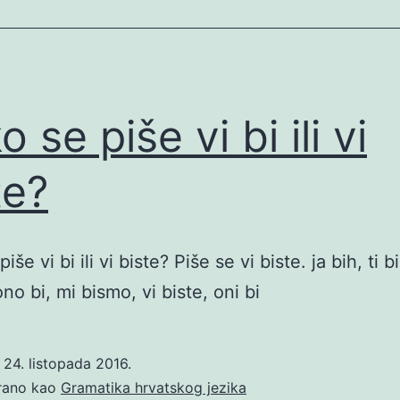
 se piše vi bi ili vi
te?
iše vi bi ili vi biste? Piše se vi biste. ja bih, ti bi
no bi, mi bismo, vi biste, oni bi
o
24. listopada 2016.
irano kao
Gramatika hrvatskog jezika