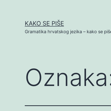
Preskoči
na
sadržaj
KAKO SE PIŠE
Gramatika hrvatskog jezika – kako se piš
Oznaka