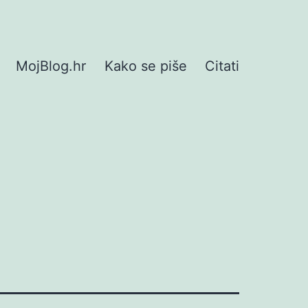
MojBlog.hr
Kako se piše
Citati