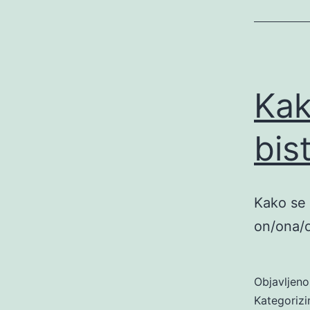
Kako
bis
Kako se p
on/ona/o
Objavljen
Kategoriz