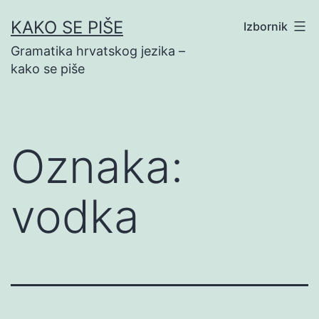
Preskoči
KAKO SE PIŠE
Izbornik
na
Gramatika hrvatskog jezika –
sadržaj
kako se piše
Oznaka:
vodka