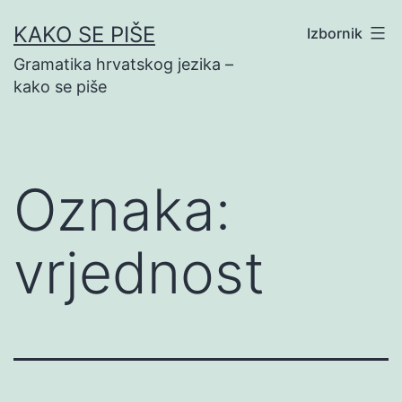
Preskoči
KAKO SE PIŠE
Izbornik
na
Gramatika hrvatskog jezika –
sadržaj
kako se piše
Oznaka:
vrjednost