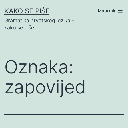
Preskoči
KAKO SE PIŠE
Izbornik
na
Gramatika hrvatskog jezika –
sadržaj
kako se piše
Oznaka:
zapovijed