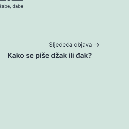
žabe
,
đabe
Sljedeća objava
Kako se piše džak ili đak?