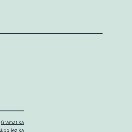
o
Gramatika
skog jezika