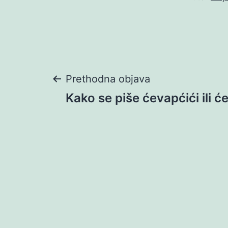
Navigacija
Prethodna objava
Kako se piše ćevapćići ili ć
objava