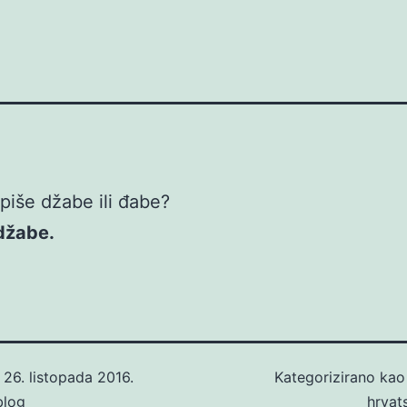
piše džabe ili đabe?
džabe.
o
26. listopada 2016.
Kategorizirano ka
blog
hrvat