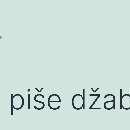
e
 piše džabe