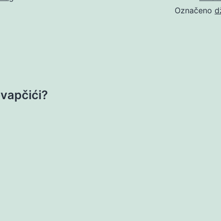
Označeno
d
evapčići?