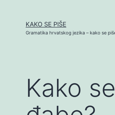
Preskoči
na
sadržaj
KAKO SE PIŠE
Gramatika hrvatskog jezika – kako se piš
Kako se
đabe?