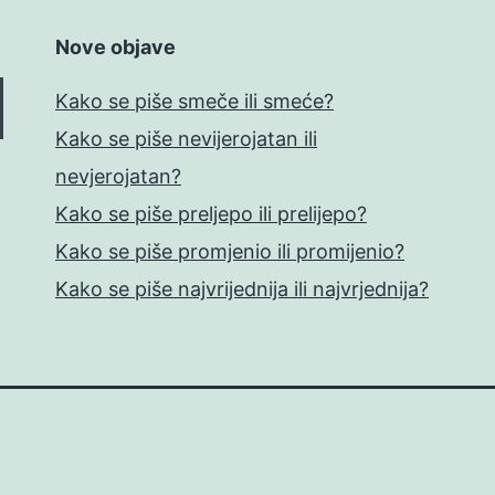
Nove objave
Kako se piše smeče ili smeće?
Kako se piše nevijerojatan ili
nevjerojatan?
Kako se piše preljepo ili prelijepo?
Kako se piše promjenio ili promijenio?
Kako se piše najvrijednija ili najvrjednija?