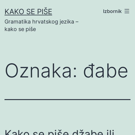
Preskoči
KAKO SE PIŠE
Izbornik
na
Gramatika hrvatskog jezika –
sadržaj
kako se piše
Oznaka:
đabe
Kako se piše džabe ili