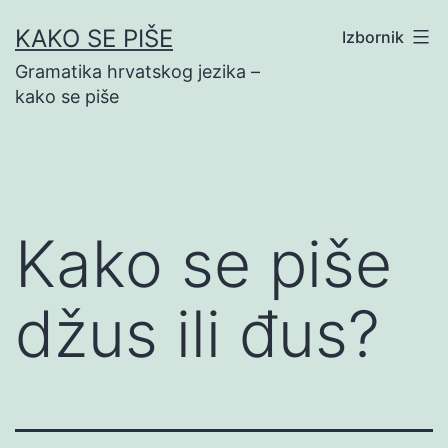
Preskoči
KAKO SE PIŠE
Izbornik
na
Gramatika hrvatskog jezika –
sadržaj
kako se piše
Kako se piše
džus ili đus?