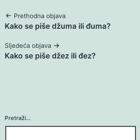
Navigacija
Prethodna objava
Kako se piše džuma ili đuma?
objava
Sljedeća objava
Kako se piše džez ili đez?
Pretraži…