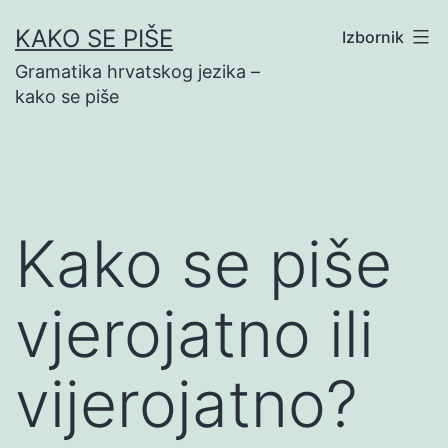
Preskoči
KAKO SE PIŠE
Izbornik
na
Gramatika hrvatskog jezika –
sadržaj
kako se piše
Kako se piše
vjerojatno ili
vijerojatno?