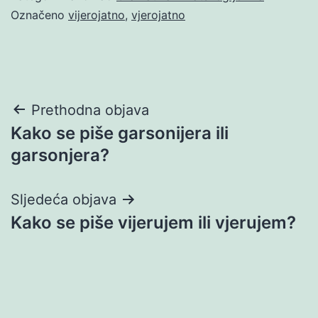
Označeno
vijerojatno
,
vjerojatno
Navigacija
Prethodna objava
Kako se piše garsonijera ili
objava
garsonjera?
Sljedeća objava
Kako se piše vijerujem ili vjerujem?