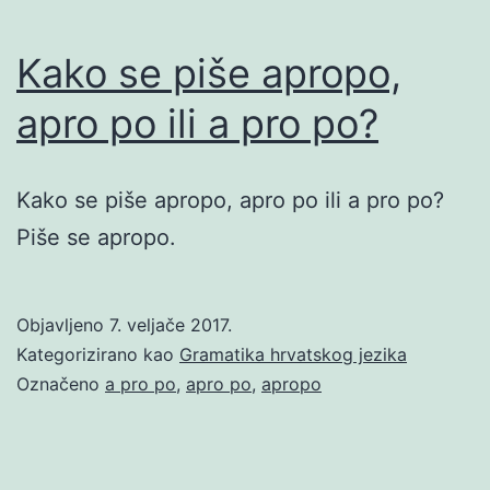
Kako se piše apropo,
apro po ili a pro po?
Kako se piše apropo, apro po ili a pro po?
Piše se apropo.
Objavljeno
7. veljače 2017.
Kategorizirano kao
Gramatika hrvatskog jezika
Označeno
a pro po
,
apro po
,
apropo