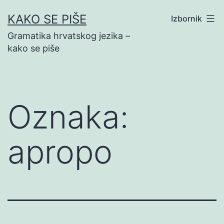
Preskoči
KAKO SE PIŠE
Izbornik
na
Gramatika hrvatskog jezika –
sadržaj
kako se piše
Oznaka:
apropo