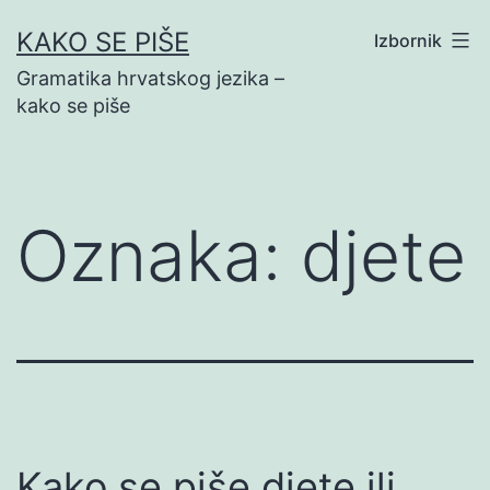
Preskoči
KAKO SE PIŠE
Izbornik
na
Gramatika hrvatskog jezika –
sadržaj
kako se piše
Oznaka:
djete
Kako se piše djete ili