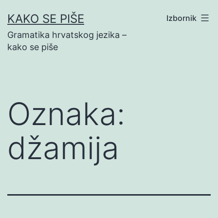
Preskoči
KAKO SE PIŠE
Izbornik
na
Gramatika hrvatskog jezika –
sadržaj
kako se piše
Oznaka:
džamija