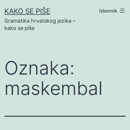
Preskoči
KAKO SE PIŠE
Izbornik
na
Gramatika hrvatskog jezika –
sadržaj
kako se piše
Oznaka:
maskembal