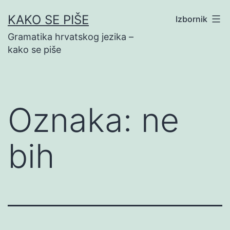
Preskoči
KAKO SE PIŠE
Izbornik
na
Gramatika hrvatskog jezika –
sadržaj
kako se piše
Oznaka:
ne
bih