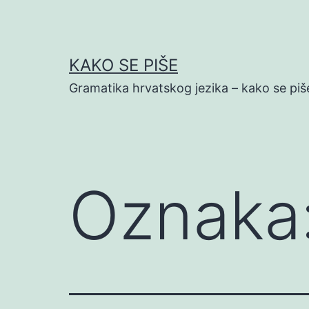
Preskoči
na
sadržaj
KAKO SE PIŠE
Gramatika hrvatskog jezika – kako se piš
Oznaka