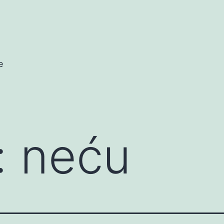
e
:
neću