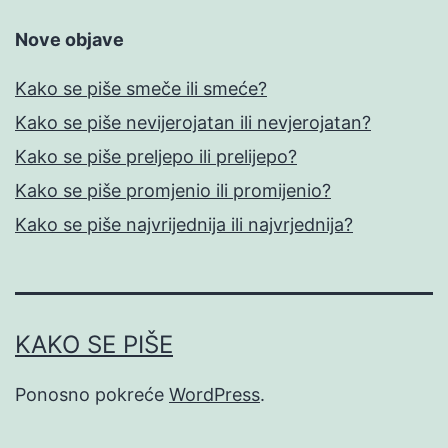
Nove objave
Kako se piše smeče ili smeće?
Kako se piše nevijerojatan ili nevjerojatan?
Kako se piše preljepo ili prelijepo?
Kako se piše promjenio ili promijenio?
Kako se piše najvrijednija ili najvrjednija?
KAKO SE PIŠE
Ponosno pokreće
WordPress
.