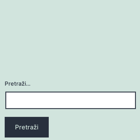
Pretraži…