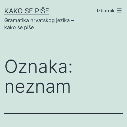
Preskoči
KAKO SE PIŠE
Izbornik
na
Gramatika hrvatskog jezika –
sadržaj
kako se piše
Oznaka:
neznam