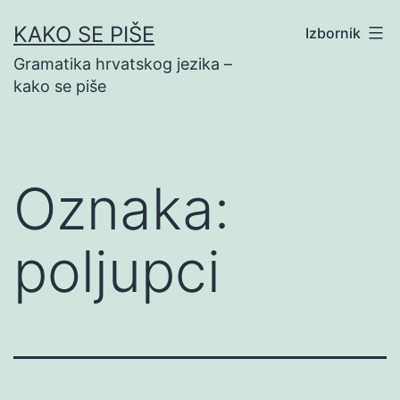
Preskoči
KAKO SE PIŠE
Izbornik
na
Gramatika hrvatskog jezika –
sadržaj
kako se piše
Oznaka:
poljupci