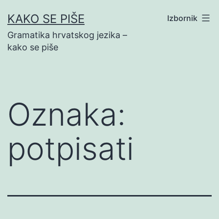
Preskoči
KAKO SE PIŠE
Izbornik
na
Gramatika hrvatskog jezika –
sadržaj
kako se piše
Oznaka:
potpisati