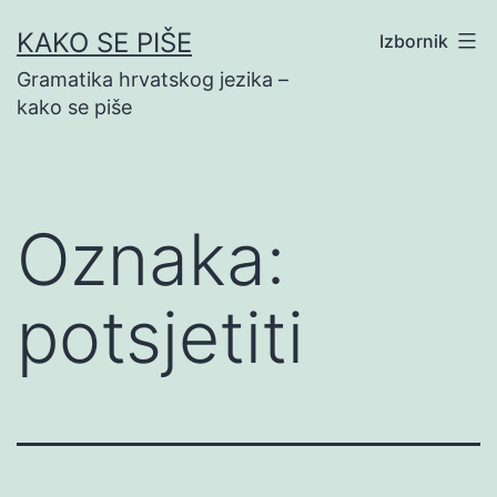
Preskoči
KAKO SE PIŠE
Izbornik
na
Gramatika hrvatskog jezika –
sadržaj
kako se piše
Oznaka:
potsjetiti