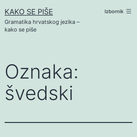
Preskoči
KAKO SE PIŠE
Izbornik
na
Gramatika hrvatskog jezika –
sadržaj
kako se piše
Oznaka:
švedski