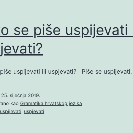
o se piše uspijevati i
jevati?
piše uspijevati ili uspjevati? Piše se uspijevati.
o
25. siječnja 2019.
irano kao
Gramatika hrvatskog jezika
uspijevati
,
uspjevati