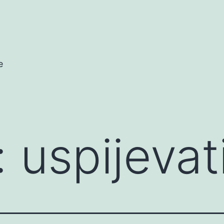
e
:
uspijevat