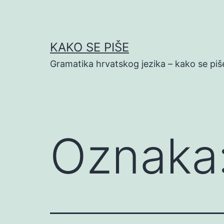
Preskoči
na
sadržaj
KAKO SE PIŠE
Gramatika hrvatskog jezika – kako se piš
Oznaka