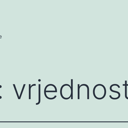
e
:
vrjednos