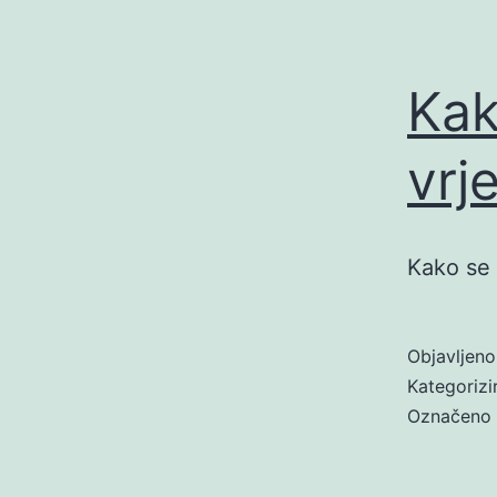
Kak
vrj
Kako se 
Objavljen
Kategoriz
Označeno