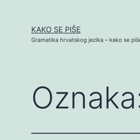
Preskoči
na
sadržaj
KAKO SE PIŠE
Gramatika hrvatskog jezika – kako se piš
Oznaka