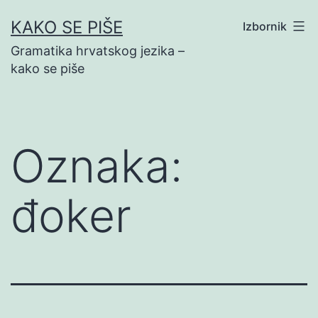
Preskoči
KAKO SE PIŠE
Izbornik
na
Gramatika hrvatskog jezika –
sadržaj
kako se piše
Oznaka:
đoker