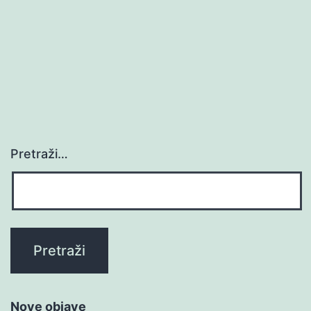
Pretraži…
Nove objave