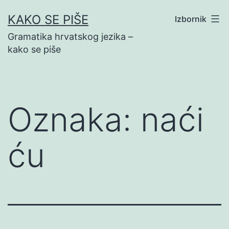
Preskoči
KAKO SE PIŠE
Izbornik
na
Gramatika hrvatskog jezika –
sadržaj
kako se piše
Oznaka:
naći
ću