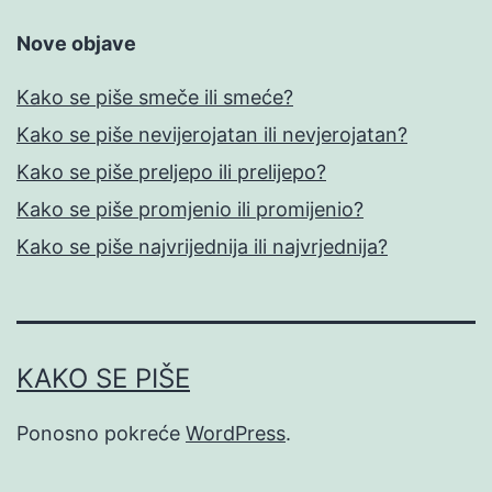
Nove objave
Kako se piše smeče ili smeće?
Kako se piše nevijerojatan ili nevjerojatan?
Kako se piše preljepo ili prelijepo?
Kako se piše promjenio ili promijenio?
Kako se piše najvrijednija ili najvrjednija?
KAKO SE PIŠE
Ponosno pokreće
WordPress
.