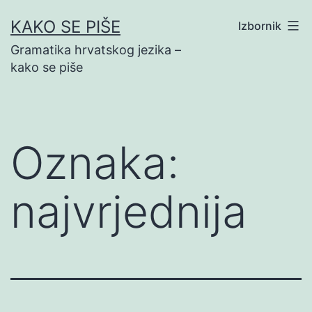
Preskoči
KAKO SE PIŠE
Izbornik
na
Gramatika hrvatskog jezika –
sadržaj
kako se piše
Oznaka:
najvrjednija