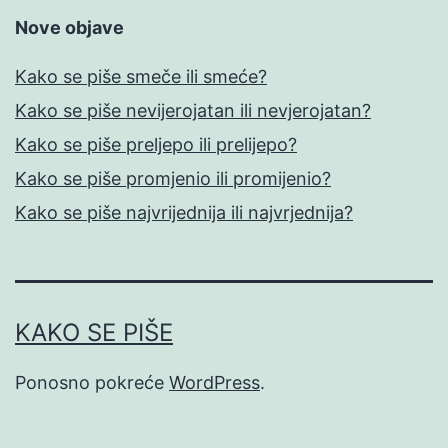
Nove objave
Kako se piše smeče ili smeće?
Kako se piše nevijerojatan ili nevjerojatan?
Kako se piše preljepo ili prelijepo?
Kako se piše promjenio ili promijenio?
Kako se piše najvrijednija ili najvrjednija?
KAKO SE PIŠE
Ponosno pokreće
WordPress
.