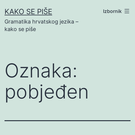
Preskoči
KAKO SE PIŠE
Izbornik
na
Gramatika hrvatskog jezika –
sadržaj
kako se piše
Oznaka:
pobjeđen