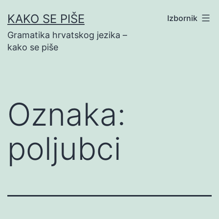
Preskoči
KAKO SE PIŠE
Izbornik
na
Gramatika hrvatskog jezika –
sadržaj
kako se piše
Oznaka:
poljubci