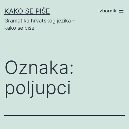
Preskoči
KAKO SE PIŠE
Izbornik
na
Gramatika hrvatskog jezika –
sadržaj
kako se piše
Oznaka:
poljupci