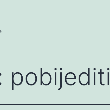
e
:
pobijedit