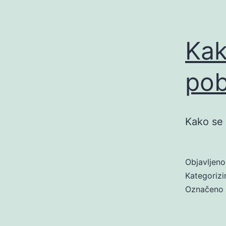
Kak
pob
Kako se p
Objavljen
Kategoriz
Označeno