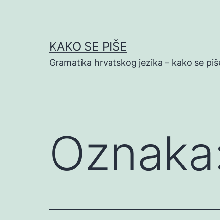
Preskoči
na
sadržaj
KAKO SE PIŠE
Gramatika hrvatskog jezika – kako se piš
Oznaka